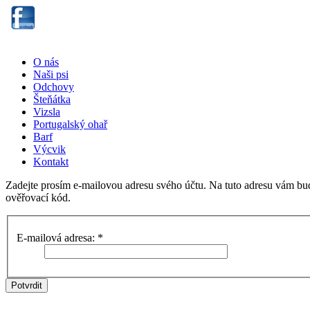
O nás
Naši psi
Odchovy
Šteňátka
Vizsla
Portugalský ohař
Barf
Výcvik
Kontakt
Zadejte prosím e-mailovou adresu svého účtu. Na tuto adresu vám bude
ověřovací kód.
E-mailová adresa:
*
Potvrdit