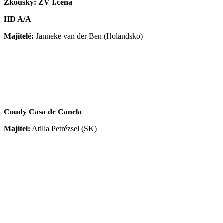
Zkoušky: ZV I.cena
HD A/A
Majitelé:
Janneke van der Ben (Holandsko)
Coudy Casa de Canela
Majitel:
Atilla Petrézsel (SK)