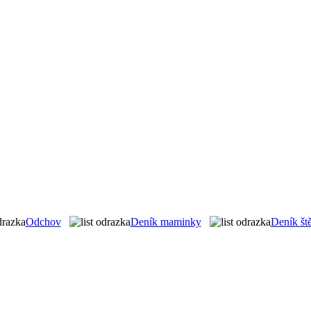
Odchov
Deník maminky
Deník št