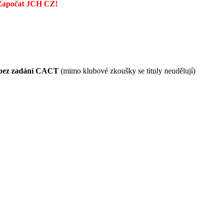
apočat JCH CZ!
K bez zadání CACT
(mimo klubové zkoušky se tituly neudělují)