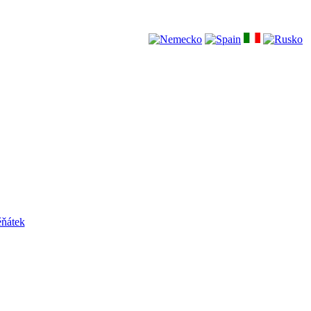
ěňátek