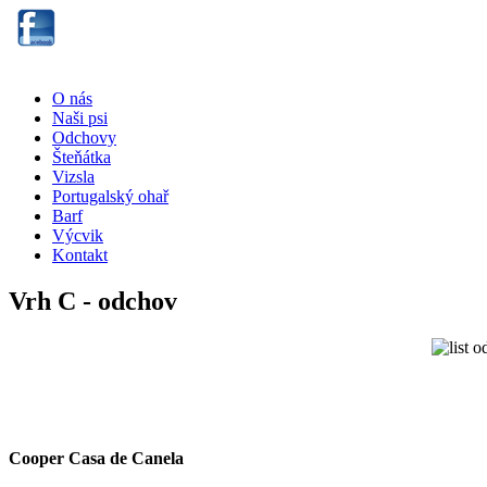
O nás
Naši psi
Odchovy
Šteňátka
Vizsla
Portugalský ohař
Barf
Výcvik
Kontakt
Vrh C - odchov
Cooper Casa de Canela